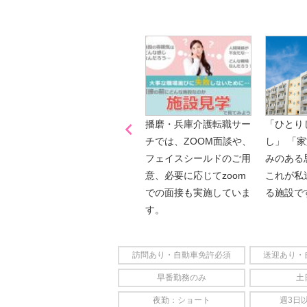

「喫煙可能区域での業務
播磨・兵庫介護転職サー
「ひとり
なし」
チでは、ZOOM面談や、
し」 「
フェイスシールドのご用
みのある
意、必要に応じてzoom
これが私
での面接も実施していま
る施設で
す。
訪問あり・自動車免許必須
送迎あり・
早番勤務のみ
土
夜勤：ショート
週3日