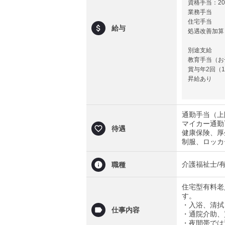
資格手当：20,
業務手当
住宅手当
給与
処遇改善加算
別途支給
教育手当（お子
賞与年2回（
昇給あり
通勤手当（上限
マイカー通勤
待遇
健康保険、厚
制服、ロッカ
介護福祉士/
職種
住宅型有料老
す。
・入浴、清拭
仕事内容
・通院介助、
・夜間帯では