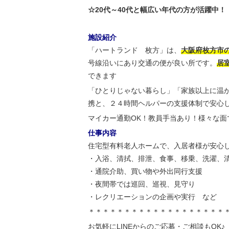
☆20代～40代と幅広い年代の方が活躍中！
施設紹介
「ハートランド 枚方」は、
大阪府枚方市
号線沿いにあり交通の便が良い所です。
居室
できます
「ひとりじゃない暮らし」「家族以上に温
携と、２４時間ヘルパーの支援体制で安心
マイカー通勤OK！教員手当あり！様々な
仕事内容
住宅型有料老人ホームで、入居者様が安心
・入浴、清拭、排泄、食事、移乗、洗濯、
・通院介助、買い物や外出同行支援
・夜間帯では巡回、巡視、見守り
・レクリエーションの企画や実行 など
＊＊＊＊＊＊＊＊＊＊＊＊＊＊＊＊＊＊＊
お気軽にLINEからのご応募・ご相談もOK♪