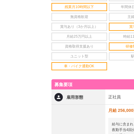
残業月10時間以下
年間休日
無資格歓迎
主
賞与あり（3か月以上）
賞
月給25万円以上
時給1
資格取得支援あり
研修
ユニット型
車・バイク通勤OK
募集要項
正社員
雇用形態
月給 256,00
給与に含まれ
夜勤手当4回分