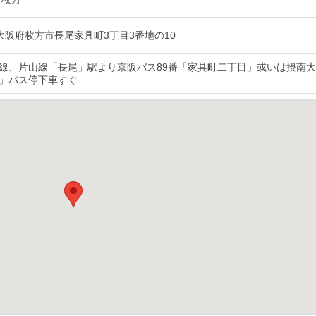
02 大阪府枚方市長尾家具町3丁目3番地の10
線、片山線「長尾」駅より京阪バス89番「家具町二丁目」或いは摂南
」バス停下車すぐ