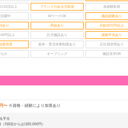
110日以上
ブランクのある方歓迎
未経験歓迎
婦活躍中
WワークOK
施設経験あり
与あり
昇給あり
月給20万円以上
100円以上
託児施設あり
資格手当あり
制度充実
産休・育児休業制度あり
正社員登用あり
駅ちか
オープニング
施設見学OK
0円〜
※資格・経験により加算あり
る手当
（5回目からは1回5,000円）