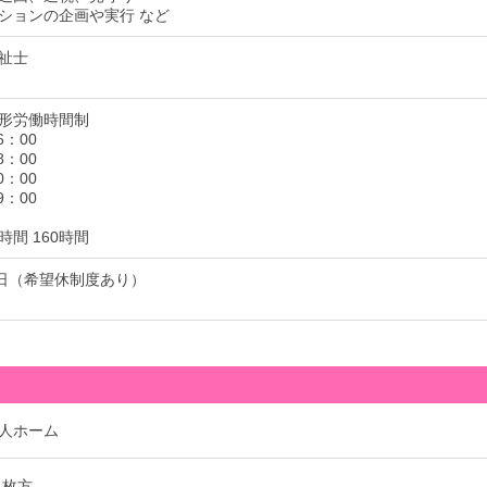
ションの企画や実行 など
祉士
形労働時間制
6：00
8：00
0：00
9：00
間 160時間
8日（希望休制度あり）
人ホーム
 枚方