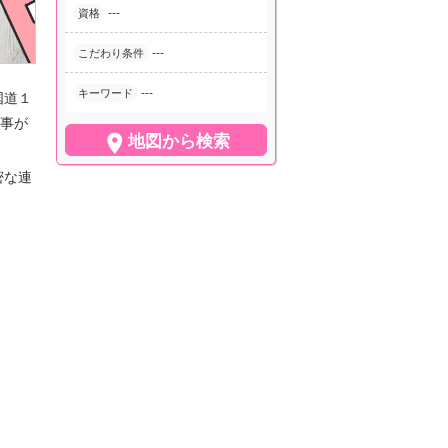
---
資格
---
こだわり条件
---
キーワード
国道１
事が

地図から検索
密な連