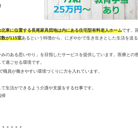
！
の北東に位置する長尾家具団地は内にある住宅型有料老人ホーム
です。
数が115室
あるという特徴から、にぎやかで生き生きとした生活を送る
かみのある思いやり」を目指したサービスを提供しています。医療との
して過ごせる環境です。
面で職員が働きやすい環境づくりに力を入れています。
して生活ができるよう介護や支援をする仕事です。
清掃
＊＊＊＊＊＊