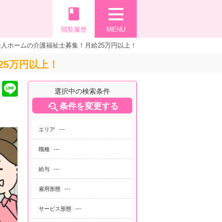
book
閲覧履歴
MENU
人ホームの介護福祉士募集！月給25万円以上！
25万円以上！
選択中の検索条件

条件を変更する
---
エリア
---
職種
---
給与
---
雇用形態
---
サービス形態