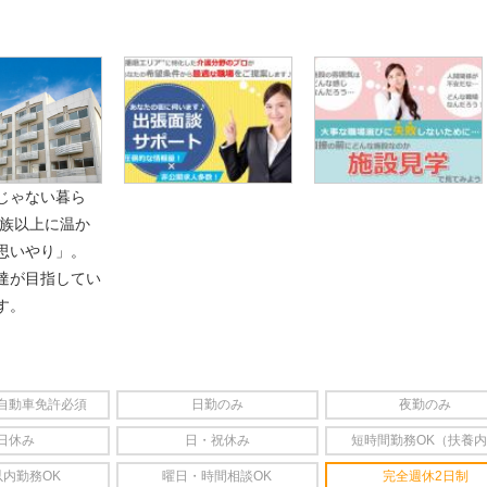
じゃない暮ら
家族以上に温か
思いやり」。
達が目指してい
す。
自動車免許必須
日勤のみ
夜勤のみ
日休み
日・祝休み
短時間勤務OK（扶養
以内勤務OK
曜日・時間相談OK
完全週休2日制