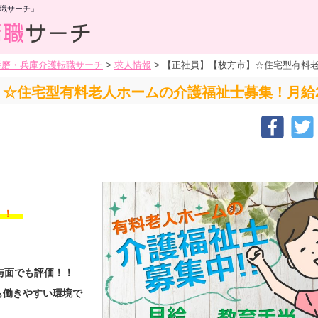
職サーチ」
播磨・兵庫介護転職サーチ
>
求人情報
>
【正社員】【枚方市】☆住宅型有料老
☆住宅型有料老人ホームの介護福祉士募集！月給
す！！
与面でも評価！！
も働きやすい環境で