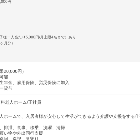
000円
様一人当たり5,000円/月上限4名まで）あり
1ヶ月分）
20,000円）
可能
生年金、雇用保険、労災保険に加入
ー貸与
有料老人ホーム/正社員
人ホームで、入居者様が安心して生活ができるよう介護や支援をする仕
、排泄、食事、移乗、洗濯、清掃
買い物や外出同行支援
巡回、巡視、見守り