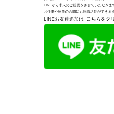
LINEから求人のご提案をさせていただきま
お仕事や家事の合間にも転職活動ができま
LINEお友達追加は
↓こちらをク
【今まさに indeed を見ている方へ】
掲載元であれば、非公開求人もお知らせできプ
播磨・兵庫介護転職サーチでは、この条件に類
詳しくは・・・青いボタンをクリック♪
※「応募先へ進む」の青いボタンをクリックし
是非、掲載元をご覧ください。