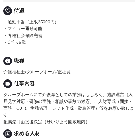
favorite_border
待遇
・通勤手当（上限25000円）
・マイカー通勤可能
・各種社会保険完備
・定年65歳
info
職種
介護福祉士/グループホーム/正社員
label
仕事内容
グループホームにて介護職としての業務はもちろん、施設運営（入
居見学対応・研修の実施・相談や事故の対応）、人財育成（面接・
面談・OJT)、労務管理（シフト作成・勤怠管理）等をお願い致しま
す
配属先は面接後決定（せいりょう園敷地内）
portrait
求める人材