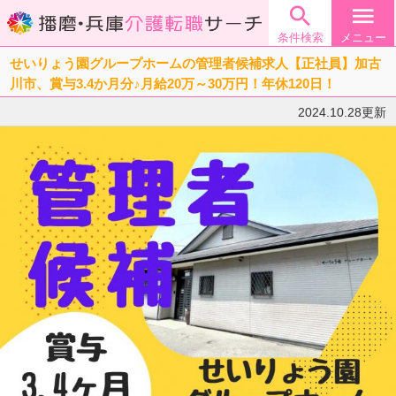

menu
条件検索
メニュー
せいりょう園グループホームの管理者候補求人【正社員】加古
川市、賞与3.4か月分♪月給20万～30万円！年休120日！
2024.10.28更新