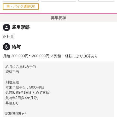
車・バイク通勤OK
募集要項
person
雇用形態
正社員
attach_money
給与
月給 200,000円〜300,000円
※資格・経験により加算あり
給与に含まれる手当
資格手当
別途支給
年末年始手当：5000円/日
処遇改善(年1回まとめて支給）
賞与年2回(3.4か月分）
昇給あり
試用期間6ヶ月