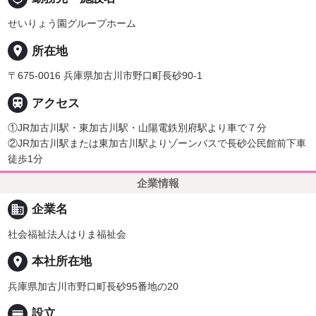
せいりょう園グループホーム
place
所在地
〒675-0016 兵庫県加古川市野口町長砂90-1

アクセス
①JR加古川駅・東加古川駅・山陽電鉄別府駅より車で７分
②JR加古川駅または東加古川駅よりゾーンバスで長砂公民館前下車
徒歩1分
企業情報
business
企業名
社会福祉法人はりま福祉会
place
本社所在地
兵庫県加古川市野口町長砂95番地の20
calendar_view_day
設立