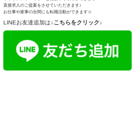
直接求人のご提案をさせていただきます♪
お仕事や家事の合間にも転職活動ができます☆
LINEお友達追加は
↓こちらをクリック↓
【今まさに indeed を見ている方へ】
掲載元であれば、非公開求人もお知らせできプレミアム求人も多数！
播磨・兵庫介護転職サーチでは、この条件に類似した案件を多数掲載し
ています！
詳しくは・・・青いボタンをクリック♪
※「応募先へ進む」の青いボタンをクリックしても応募とはなりません
ので、
是非、掲載元をご覧ください。