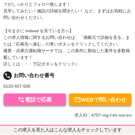
フがしっかりとフォロー致します！
見学してみたい！施設の詳細を聞きたい！ など、まずはお気軽にお
問い合わせください。
【今まさに indeed を見ている方へ】
この求人情報に関するお問い合わせは、「掲載元で詳細を見る」ま
たは「応募先へ進む」の青いボタンをクリックしてください。
播磨・兵庫介護転職サーチでは、この条件に類似した案件を多数掲
載しています！
詳しくは・・・下記ボタンをクリック♪
local_phone
お問い合わせ番号
0120-927-506


電話で応募
WEBで問い合わせ
求人ID：4707-mg-f-kh-not-inx
この求人を見た人はこんな求人もチェックしています