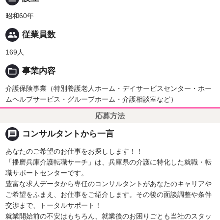
昭和60年
people
従業員数
169人
folder_open
事業内容
介護保険事業（特別養護老人ホーム・デイサービスセンター・ホー
ムヘルプサービス・グループホーム・介護相談室など）
応募方法
message
コンサルタントから一言
あなたのご希望のお仕事をお探しします！！
「播磨兵庫介護転職サーチ」は、兵庫県の介護に特化した就職・転
職サポートセンターです。
豊富な求人データから専任のコンサルタントがあなたのキャリアや
ご希望をふまえ、お仕事をご紹介します。その後の面談調整や条件
交渉まで、トータルサポート！
就業開始前の不安はもちろん、就業後のお困りごとも当社のスタッ