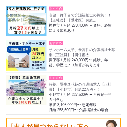
おすすめ!
老健・舞子台で介護福祉士の募集！！
【正社員】【垂水区】月給...
神戸市 / 月給 278,400円〜 資格、経験
により加算あり
おすすめ!
サンホーム太子、サ高住の介護福祉士募
集【正社員】【揖保郡太...
揖保郡 / 月給 240,000円〜 経験、年
齢、学歴により加算があります
おすすめ!
特養、粟生逢花苑の介護職求人【正社
員】【小野市】月給22万円～！
小野市 / 月給 227,500円〜 ＊夜勤手当
５回含む
年収 3,106,000円〜 想定年収
月給 258,500円〜 介護福祉士の場合