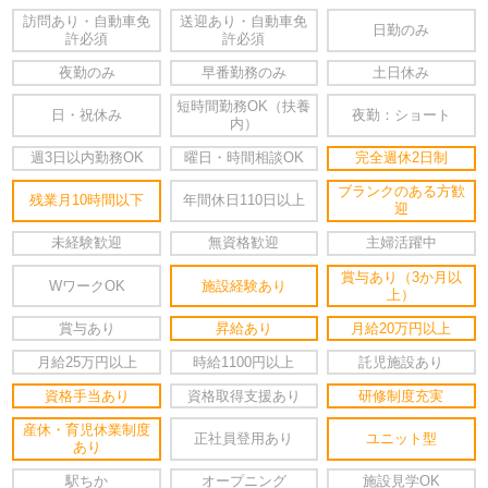
訪問あり・自動車免
送迎あり・自動車免
日勤のみ
許必須
許必須
夜勤のみ
早番勤務のみ
土日休み
短時間勤務OK（扶養
日・祝休み
夜勤：ショート
内）
週3日以内勤務OK
曜日・時間相談OK
完全週休2日制
ブランクのある方歓
残業月10時間以下
年間休日110日以上
迎
未経験歓迎
無資格歓迎
主婦活躍中
賞与あり（3か月以
WワークOK
施設経験あり
上）
賞与あり
昇給あり
月給20万円以上
月給25万円以上
時給1100円以上
託児施設あり
資格手当あり
資格取得支援あり
研修制度充実
産休・育児休業制度
正社員登用あり
ユニット型
あり
駅ちか
オープニング
施設見学OK