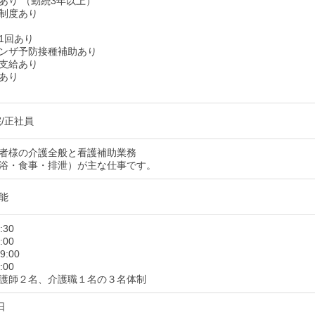
あり （勤続3年以上）
制度あり
1回あり
ンザ予防接種補助あり
支給あり
あり
/正社員
者様の介護全般と看護補助業務
浴・食事・排泄）が主な仕事です。
能
:30
:00
9:00
:00
護師２名、介護職１名の３名体制
日