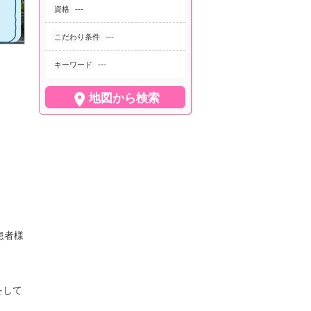
---
資格
---
こだわり条件
---
キーワード

地図から検索
患者様
をして