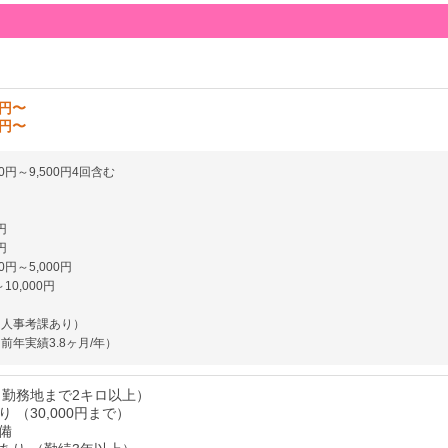
0円〜
0円〜
0円～9,500円4回含む
円
円
0円～5,000円
0,000円
（人事考課あり）
前年実績3.8ヶ月/年）
（勤務地まで2キロ以上）
 （30,000円まで）
備