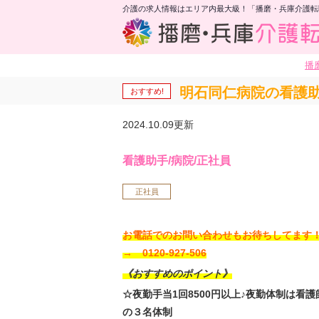
介護の求人情報はエリア内最大級！「播磨・兵庫介護転
播
明石同仁病院の看護助
おすすめ!
2024.10.09更新
看護助手/病院/正社員
正社員
お電話でのお問い合わせもお待ちしてま
→ 0120-927-506
《おすすめのポイント》
☆夜勤手当1回8500円以上♪夜勤体制は看
の３名体制