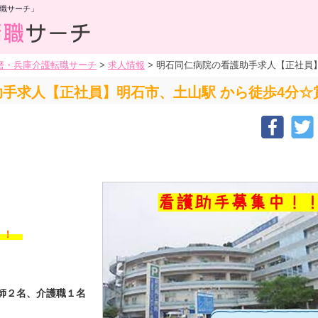
職サーチ」
磨・兵庫介護転職サーチ
>
求人情報
>
明石同仁病院の看護助手求人【正社員】明
手求人【正社員】明石市、土山駅 から徒歩4分☆賞
す！！
護師２名、介護職１名