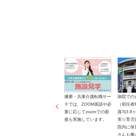
【今まさに indeed を見ている方へ】
掲載元であれば、非公開求人もお知らせできプ
播磨・兵庫介護転職サーチでは、この条件に類
詳しくは・・・青いボタンをクリック♪
※「応募先へ進む」の青いボタンをクリックし
是非、掲載元をご覧ください。
「喫煙可能区域での業務
播磨・兵庫介護転職サー
病院での

なし」
チでは、ZOOM面談や必
（初任者
要に応じてzoomでの面
賞与3.8
接も実施しています。
実☆育児
院内に保
さんも働