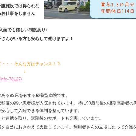
介護施設では得られな
るお仕事をしません
入面でも嬉しい制度あり♪
子さんがいる方も安心して働けますよ！
ど・・・そんな方はチャンス！？
 ↓
/info-78127/
ある99床を有する療養型病院です。
頻度の高い患者様が入院されています。特に90歳前後の後期高齢者の
が安心して入院できる体制を整えています。
ーと連携を取り、退院後のサポートも充実しています。
場を自己におきかえて支援しています。利用者さんの立場にたって介護