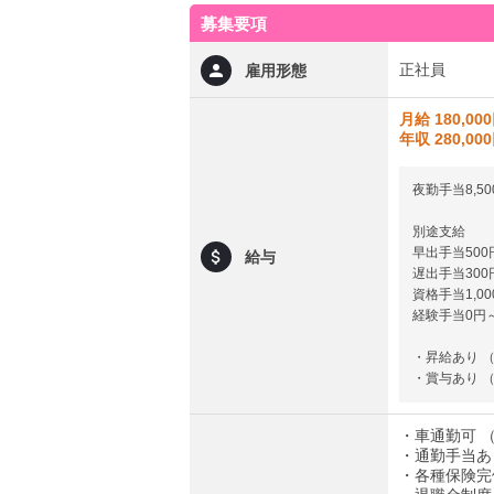
募集要項
正社員
雇用形態
月給 180,00
年収 280,00
夜勤手当8,50
別途支給
早出手当500
給与
遅出手当300
資格手当1,00
経験手当0円～1
・昇給あり 
・賞与あり （
・車通勤可 
・通勤手当あり
・各種保険完