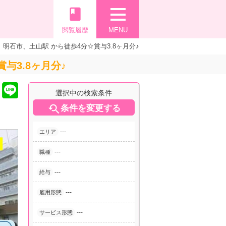
book
閲覧履歴
MENU
石市、土山駅 から徒歩4分☆賞与3.8ヶ月分♪
与3.8ヶ月分♪
選択中の検索条件

条件を変更する
---
エリア
---
職種
---
給与
---
雇用形態
---
サービス形態