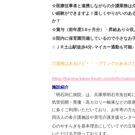
☆医療従事者と連携しながらの介護業務は
い経験ができますよ！楽しくやりがいのあ
か？
☆賞与（前年度3.8ヶ月分）・昇給あり☆収
☆院内に保育園完備しているので小さなお
☆
ＪＲ土山駅徒歩4分♪マイカー通勤も可能♪
◎資格はあるけど・・・ブランクがあるけ
↓ ↓
https://harima-kaigo-kyujin.com/information
施設紹介
「明石同仁病院」は、兵庫県明石市魚住町に
気管切開・胃瘻・高カロリー輸液などの医療
に多くご利用いただいており、お年寄の方
同法人の各介護施設や居宅介護支援センタ
心のやすらぎを基本理念にしていてその立
いただける方待っております。