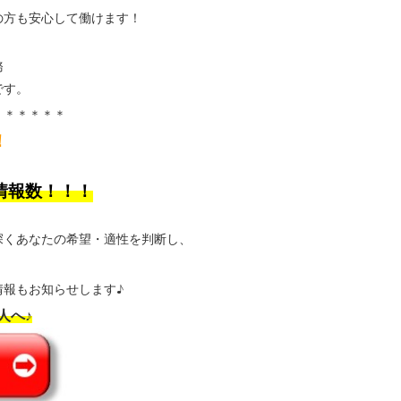
の方も安心して働けます！
務
です。
＊＊＊＊＊＊
！
情報数！！！
深くあなたの希望・適性を判断し、
報もお知らせします♪
人へ♪