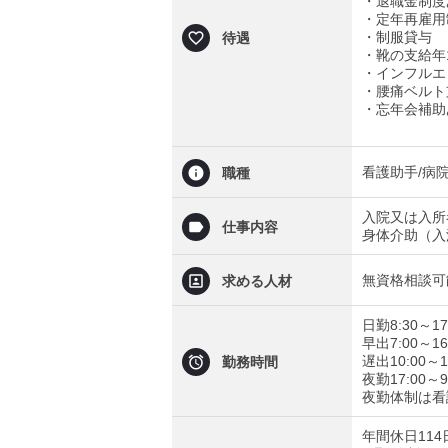
・退職金制度
・定年再雇用
・制服貸与
待遇
・靴の支給年
・インフルエ
・腰痛ベルト
・忘年会補助
看護助手/病院
職種
入院又は入所
仕事内容
身体介助（入
無資格相談可
求める人材
日勤8:30～17
早出7:00～16
遅出10:00～1
勤務時間
夜勤17:00～9
夜勤体制は看
年間休日114