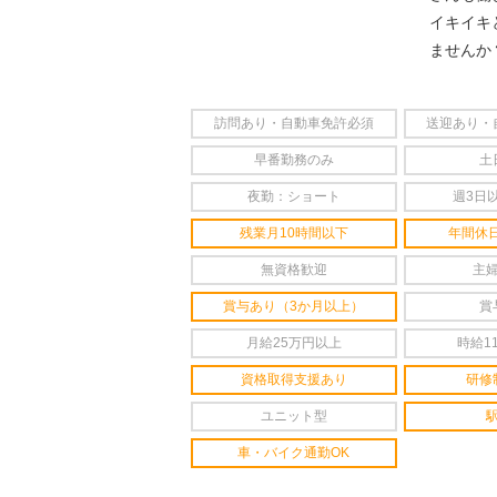
イキイキ
ませんか
訪問あり・自動車免許必須
送迎あり・
早番勤務のみ
土
夜勤：ショート
週3日
残業月10時間以下
年間休日
無資格歓迎
主
賞与あり（3か月以上）
賞
月給25万円以上
時給1
資格取得支援あり
研修
ユニット型
車・バイク通勤OK