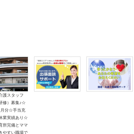
レミアム求人も多数！
似した案件を多数掲載しています！
ても応募とはなりませんので、
介護スタッフ
研修）募集♪☆
ヶ月分☆手当充
休業実績あり☆
育所完備とママ
きやすい職場で