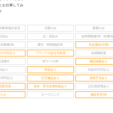
とお仕事してみ
？
自動車免許必須
日勤のみ
夜勤のみ
日休み
日・祝休み
短時間勤務OK（扶養
以内勤務OK
曜日・時間相談OK
完全週休2日制
110日以上
ブランクのある方歓迎
未経験歓迎
婦活躍中
WワークOK
施設経験あり
与あり
昇給あり
月給20万円以上
100円以上
託児施設あり
資格手当あり
制度充実
産休・育児休業制度あり
正社員登用あり
駅ちか
オープニング
施設見学OK